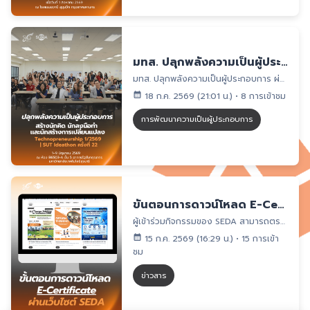
มทส. ปลุกพลังความเป็นผู้ประกอบการ ผ่าน SUT Ideathon Camp ครั้งที่ 22 สร้างนักคิด นักลงมือทำ และนักสร้างการเปลี่ยนแปลง
มทส. ปลุกพลังความเป็นผู้ประกอบการ ผ่าน SUT Ideathon Camp ครั้งที่ 22 สร้างนักคิด นักลงมือทำ และนักสร้างการเปลี่ยนแปลงมหาวิทยาลัยเทคโนโลยีสุรนารี โดยโครงการจัดตั้งสถานพัฒนาความเป็นผู้ประกอบการสำหรับนักศึกษา (SEDA) ร่วมกับสาขาวิชาเทคโนโลยีการจัดการ สำนักวิชาเทคโนโลยีสังคม จัดกิจกรรม SUT Ideathon Camp ครั้งที่ 22 ภายใต้รายวิชา IST50 2410 ความเป็นผู้ประกอบการธุรกิจเทคโนโลยี (Technopreneurship) ภาคการศึกษาที่ 1/2569 ระหว่างวันที่ 1–9 มิถุนายน 2569 ณ ห้อง B6503-A ชั้น 5 อาคารรัฐสีมาคุณากร มหาวิทยาลัยเทคโนโลยีสุรนารีกิจกรรมดังกล่าวเป็นส่วนหนึ่งของการส่งเสริมและพัฒนาทัศนคติ แนวคิด และทักษะความเป็นผู้ประกอบการให้แก่นักศึกษา เพื่อเตรียมความพร้อมสู่การเป็นกำลังคนแห่งอนาคต และสนับสนุนการขับเคลื่อนมหาวิทยาลัยเทคโนโลยีสุรนารีสู่การเป็น มหาวิทยาลัยแห่งความเป็นผู้ประกอบการ (Entrepreneurial University)การจัดกิจกรรมครั้งนี้ดำเนินงานภายใต้โจทย์ “Healthspan & Wellness: สุขภาพดี อายุยืน ใช้ชีวิตอย่างมีคุณภาพ” โดยเปิดโอกาสให้นักศึกษาได้เรียนรู้กระบวนการพัฒนาแนวคิดธุรกิจและนวัตกรรมผ่านการลงมือปฏิบัติจริง ตั้งแต่การสำรวจและทำความเข้าใจปัญหา การค้นหาความต้องการของกลุ่มเป้าหมาย การสัมภาษณ์และเก็บข้อมูลลูกค้า ตลอดจนการวิเคราะห์และสังเคราะห์ข้อมูลเพื่อค้นหา Customer Insightตลอดระยะเวลาของกิจกรรม นักศึกษาได้เข้าร่วมกระบวนการเรียนรู้ที่หลากหลาย อาทิ Entrepreneurial Island, Marshmallow Challenge, CATAN Challenge และ Innovator’s Quest รวมถึงการฝึกใช้เครื่องมือสำคัญในการพัฒนาแนวคิดธุรกิจ ได้แก่ Problem Statement, Persona, Lean Canvas, Value Proposition, Customer Acquisition and Channels, Cost Structure, Revenue Stream และ Market Sizeนอกจากนี้ ยังมีการบรรยายและถ่ายทอดประสบการณ์จากผู้เชี่ยวชาญในภาคธุรกิจ นวัตกรรมอาหาร และสุขภาพจิต ในประเด็นสำคัญ เช่น การพัฒนานวัตกรรมจาก Pain Point อนาคตของสุขภาพจิต การสร้างคุณค่าให้แก่ลูกค้า การเข้าถึงตลาด ตลอดจนเทคนิคการนำเสนอแนวคิดธุรกิจ โดยมีทีมโค้ชและ Facilitators ให้คำปรึกษาแก่นักศึกษาอย่างใกล้ชิดตลอดกระบวนการรูปแบบการเรียนรู้ดังกล่าวช่วยให้นักศึกษาได้พัฒนา ทักษะความเป็นผู้ประกอบการ (Entrepreneurial Skills) ควบคู่กับ ทักษะแห่งศตวรรษที่ 21 (21st Century Skills) ทั้งด้านการคิดวิเคราะห์ การแก้ปัญหาอย่างสร้างสรรค์ การสื่อสาร การทำงานเป็นทีม การรับฟังความคิดเห็น และการปรับตัวภายใต้ข้อจำกัดกิจกรรมปิดท้ายด้วยการนำเสนอแนวคิดธุรกิจนวัตกรรม หรือ Final Pitching เมื่อวันที่ 9 มิถุนายน 2569 โดยนักศึกษาได้นำเสนอผลงานที่พัฒนาขึ้นตลอดกระบวนการต่อคณะกรรมการผู้ทรงคุณวุฒิ พร้อมรับข้อเสนอแนะเพื่อนำไปปรับปรุงและต่อยอดแนวคิดให้มีความเป็นไปได้มากยิ่งขึ้นSUT Ideathon Camp ครั้งที่ 22 จึงไม่ใช่เพียงพื้นที่สำหรับการเรียนรู้การพัฒนาแนวคิดธุรกิจ แต่เป็นสนามฝึกประสบการณ์ที่เปิดโอกาสให้นักศึกษาได้คิดจริง ลงมือทำจริง ทำงานร่วมกับผู้อื่น และเรียนรู้จากข้อมูลของกลุ่มเป้าหมายจริง โดยมุ่งหวังให้นักศึกษาสามารถนำทักษะและกรอบความคิดที่ได้รับไปประยุกต์ใช้ในการเริ่มต้นธุรกิจ Startup การสร้างนวัตกรรมภายในองค์กร ตลอดจนการมีส่วนร่วมสร้างการเปลี่ยนแปลงที่ดีให้แก่สังคมต่อไปผู้รับผิดชอบกิจกรรม: โครงการจัดตั้งสถานพัฒนาความเป็นผู้ประกอบการสำหรับนักศึกษา (SEDA) มหาวิทยาลัยเทคโนโลยีสุรนารี ร่วมกับสาขาวิชาเทคโนโลยีการจัดการ สำนักวิชาเทคโนโลยีสังคม
18 ก.ค. 2569 (21:01 น.)
•
8 การเข้าชม
การพัฒนาความเป็นผู้ประกอบการ
ขั้นตอนการดาวน์โหลด E-Certificate ผ่านเว็บไซต์ SEDA
ผู้เข้าร่วมกิจกรรมของ SEDA สามารถตรวจสอบและดาวน์โหลด E-Certificate ผ่านเว็บไซต์ SEDA ได้ด้วยตนเอง โดยสามารถดาวน์โหลดเป็นไฟล์รูปภาพ PNG ไฟล์เอกสาร PDF และนำไปใช้งานได้ ขั้นตอนการดาวน์โหลดเข้าเว็บไซต์ SEDA ที่ https://seda.sut.ac.th/คลิกไอคอน โปรไฟล์ บริเวณมุมขวาบนของหน้าเว็บไซต์กรอกอีเมลและรหัสผ่าน จากนั้นคลิก “เข้าสู่ระบบ”หากยังไม่มีบัญชีผู้ใช้งาน ให้เลือกเมนู “สมัครสมาชิก”หลังเข้าสู่ระบบแล้ว ให้คลิกไอคอน โปรไฟล์ อีกครั้งเลือกเมนู “ใบรับรอง”เลือกใบรับรองที่ต้องการและตรวจสอบรายละเอียดให้ถูกต้องเลือกรูปแบบที่ต้องการ ได้แก่ดาวน์โหลด PNG สำหรับไฟล์รูปภาพดาวน์โหลด PDF สำหรับไฟล์เอกสาร------------------------#SEDA #SUT #SEDACertificate #ECertificate #CertificateDownload #StudentEntrepreneurship #SuranareeUniversityOfTechnology #EntrepreneurshipEducation
15 ก.ค. 2569 (16:29 น.)
•
15 การเข้า
ชม
ข่าวสาร