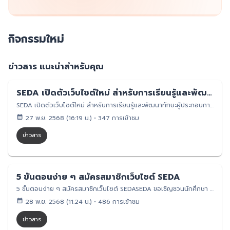
กิจกรรมใหม่
ข่าวสาร
แนะนำสำหรับคุณ
SEDA เปิดตัวเว็บไซต์ใหม่ สำหรับการเรียนรู้และพัฒนาทักษะผู้ประกอบการของนักศึกษา
SEDA เปิดตัวเว็บไซต์ใหม่ สำหรับการเรียนรู้และพัฒนาทักษะผู้ประกอบการของนักศึกษา โครงการจัดตั้งสถาบันพัฒนาผู้ประกอบการนักศึกษา (Student Entrepreneurship Development Academy: SEDA) มหาวิทยาลัยเทคโนโลยีสุรนารี เปิดตัวเว็บไซต์ใหม่ https://seda.sut.ac.th/ เพื่อยกระดับการสื่อสาร การเข้าถึงข้อมูล และการพัฒนาศักยภาพนักศึกษาด้านผู้ประกอบการให้มีประสิทธิภาพมากขึ้น เว็บไซต์ใหม่นี้ได้รับการออกแบบให้ทันสมัย ใช้งานง่าย และตอบโจทย์นักศึกษายุคดิจิทัล โดยเน้นการเป็นแพลตฟอร์มกลางที่รวบรวมข้อมูลกิจกรรม โปรแกรมการพัฒนา องค์ความรู้ เกี่ยวข้องกับการพันาทักษะด้านความผู้ประกอบการและนวัตกรรมโดยเฉพาะ ในรูปแบบที่เข้าถึงได้สะดวกและชัดเจนมากยิ่งขึ้นไฮไลต์ของเว็บไซต์ใหม่รวมทุกกิจกรรมของ SEDA ไว้ในที่เดียว ทั้งค่ายผู้ประกอบการ เวิร์กช็อป โครงการบ่มเพาะ และกิจกรรมสร้างแรงบันดาลใจระบบสมัครกิจกรรมออนไลน์ ที่รวดเร็ว ใช้งานง่าย ช่วยให้นักศึกษาติดตามและลงทะเบียนได้ทันทีคลังบทความและองค์ความรู้ (Blog/Knowledge Hub) สำหรับผู้สนใจด้านผู้ประกอบการ นวัตกรรม และทักษะแห่งอนาคตการพัฒนาเว็บไซต์ครั้งนี้เป็นส่วนหนึ่งของการยกระดับการเรียนรู้เชิงผู้ประกอบการในมหาวิทยาลัย เพื่อสร้างสภาพแวดล้อมที่สนับสนุนให้ “นักศึกษาเป็นผู้ลงมือทำจริง พัฒนาความคิดสร้างสรรค์ และสร้างผลกระทบเชิงบวกต่อสังคม”สมัครสมาชิกได้แล้วตั้งแต่วันนี้
27 พ.ย. 2568 (16:19 น.)
•
347 การเข้าชม
ข่าวสาร
5 ขั้นตอนง่าย ๆ สมัครสมาชิกเว็บไซต์ SEDA
5 ขั้นตอนง่าย ๆ สมัครสมาชิกเว็บไซต์ SEDASEDA ขอเชิญชวนนักศึกษา สมัครสมาชิกเว็บไซต์ SEDA เพื่อใช้ลงทะเบียนกิจกรรมต่าง ๆ ได้สะดวกและรวดเร็วยิ่งขึ้น โดยสามารถเริ่มต้นได้ง่าย ๆ เพียง 5 ขั้นตอน ดังนี้เข้าหน้าเว็บไซต์: https://seda.sut.ac.th/เลือกปุ่ม “สมัครสมาชิก / Sign up”กรอกข้อมูลส่วนตัวให้ครบถ้วนกดปุ่ม “สมัครสมาชิก” เพื่อยืนยันอ่านนโยบายความเป็นส่วนตัว และกดยอมรับ เพื่อเปิดใช้งานบัญชี สมัครสมาชิกวันนี้ เพื่อไม่พลาดทุกกิจกรรม ค่าย เวิร์กช็อป และโอกาสดี ๆ จาก SEDA ตลอดปี!
28 พ.ย. 2568 (11:24 น.)
•
486 การเข้าชม
ข่าวสาร