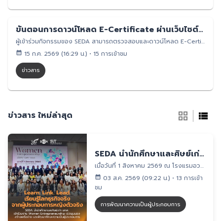
ขั้นตอนการดาวน์โหลด E-Certificate ผ่านเว็บไซต์ SEDA
ผู้เข้าร่วมกิจกรรมของ SEDA สามารถตรวจสอบและดาวน์โหลด E-Certificate ผ่านเว็บไซต์ SEDA ได้ด้วยตนเอง โดยสามารถดาวน์โหลดเป็นไฟล์รูปภาพ PNG ไฟล์เอกสาร PDF และนำไปใช้งานได้ ขั้นตอนการดาวน์โหลดเข้าเว็บไซต์ SEDA ที่ https://seda.sut.ac.th/คลิกไอคอน โปรไฟล์ บริเวณมุมขวาบนของหน้าเว็บไซต์กรอกอีเมลและรหัสผ่าน จากนั้นคลิก “เข้าสู่ระบบ”หากยังไม่มีบัญชีผู้ใช้งาน ให้เลือกเมนู “สมัครสมาชิก”หลังเข้าสู่ระบบแล้ว ให้คลิกไอคอน โปรไฟล์ อีกครั้งเลือกเมนู “ใบรับรอง”เลือกใบรับรองที่ต้องการและตรวจสอบรายละเอียดให้ถูกต้องเลือกรูปแบบที่ต้องการ ได้แก่ดาวน์โหลด PNG สำหรับไฟล์รูปภาพดาวน์โหลด PDF สำหรับไฟล์เอกสาร------------------------#SEDA #SUT #SEDACertificate #ECertificate #CertificateDownload #StudentEntrepreneurship #SuranareeUniversityOfTechnology #EntrepreneurshipEducation
15 ก.ค. 2569 (16:29 น.)
•
15 การเข้าชม
ข่าวสาร
ข่าวสาร
ใหม่ล่าสุด
SEDA นำนักศึกษาและศิษย์เก่า มทส. เรียนรู้โลกธุรกิจจริง ผ่านกิจกรรม Women Entrepreneurship: Leading Women – Learn, Link, Lead
เมื่อวันที่ 1 สิงหาคม 2569 ณ โรงแรมอวานี สุขุมวิท กรุงเทพมหานคร โครงการจัดตั้งสถานพัฒนาความเป็นผู้ประกอบการสำหรับนักศึกษา (Student Entrepreneurship Development Academy: SEDA) มหาวิทยาลัยเทคโนโลยีสุรนารี นำนักศึกษาและศิษย์เก่า มทส. เข้าร่วมกิจกรรม “Women Entrepreneurship 2026: Leading Women – Learn, Link, Lead” เพื่อเรียนรู้นอกห้องเรียนและเปิดมุมมองจากผู้ประกอบการหญิง ผู้เชี่ยวชาญ และผู้มีประสบการณ์ในโลกธุรกิจกิจกรรมครั้งนี้มีผู้เข้าร่วมจาก มทส. จำนวน 32 คน ได้เรียนรู้จากประสบการณ์ตรงของผู้ประกอบการหญิงและผู้นำหญิง ทั้งโอกาส ความท้าทาย การตัดสินใจ และการรับมือกับปัญหาบนเส้นทางธุรกิจ ช่วยให้ผู้เข้าร่วมเข้าใจกระบวนการคิด การแก้ปัญหา และการเปลี่ยนข้อจำกัดให้เป็นโอกาสในการเติบโตผู้เข้าร่วมยังได้เรียนรู้จากผู้เชี่ยวชาญและหน่วยงานภาครัฐ พร้อมร่วม Workshop แลกเปลี่ยนความคิดเห็น และสร้างเครือข่ายผ่านกิจกรรม Networking ซึ่งช่วยเปิดมุมมองด้านการพัฒนาธุรกิจ ตลอดจนสะท้อนว่าการเติบโตของผู้ประกอบการหญิงต้องอาศัยความรู้ ความกล้า ความยืดหยุ่น และเครือข่ายสนับสนุนที่เข้มแข็งภายใต้แนวคิด Learn – Link – Lead ช่วง “Learn” มุ่งพัฒนามุมมองความเป็นผู้ประกอบการ ตั้งแต่การค้นหาศักยภาพของตนเอง การเข้าใจปัญหาและความต้องการของลูกค้า การมองเห็นโอกาส ไปจนถึงการต่อยอดความคิดสร้างสรรค์เป็นสินค้า บริการ หรือแนวทางแก้ปัญหาที่สร้างคุณค่าช่วง “Link” เปิดโอกาสให้ผู้เข้าร่วมสนทนา ตั้งคำถาม และแลกเปลี่ยนความคิดเห็นกับวิทยากร ผู้ประกอบการ และผู้เชี่ยวชาญจากหลายภาคส่วน นักศึกษาและศิษย์เก่า มทส. จึงได้ฝึกการสื่อสาร การนำเสนอแนวคิด และการสร้างความสัมพันธ์ทางวิชาชีพที่อาจต่อยอดสู่ความร่วมมือในอนาคตส่วน “Lead” เน้นภาวะผู้นำที่เริ่มต้นจากการนำตนเอง ผู้เข้าร่วมได้เรียนรู้ว่าความเป็นผู้นำไม่ได้ขึ้นอยู่กับตำแหน่ง แต่เกิดจากความรับผิดชอบ ความกล้าตัดสินใจ การเปิดรับความคิดเห็น และการสร้างพลังเชิงบวกให้แก่ตนเอง ทีม และสังคมตลอดกิจกรรม ผู้เข้าร่วมได้พัฒนา Soft Skills แห่งศตวรรษที่ 21 ทั้งการสื่อสาร การคิดวิเคราะห์ การแก้ปัญหาอย่างสร้างสรรค์ การปรับตัว การทำงานร่วมกับผู้อื่น และการสร้างเครือข่าย ผ่านการเสวนาและแลกเปลี่ยนมุมมองระหว่างคนในมหาวิทยาลัยกับบุคคลภายนอกกิจกรรมนี้จึงเป็นมากกว่าการรับฟังเรื่องราวความสำเร็จของผู้หญิงในโลกธุรกิจ แต่เป็นพื้นที่ที่ช่วยให้ผู้เข้าร่วมค้นพบศักยภาพ มองเห็นโอกาสใหม่ และตระหนักว่าเส้นทางผู้ประกอบการเริ่มต้นได้จากการเรียนรู้ การเชื่อมโยงผู้คน และการกล้านำการเปลี่ยนแปลงSEDA มุ่งเชื่อมโยงองค์ความรู้ในมหาวิทยาลัยกับประสบการณ์จากโลกจริง เพื่อเสริมสร้าง Entrepreneurial Mindset และเตรียมความพร้อมให้ชาว มทส. ก้าวสู่โลกการทำงานและธุรกิจอย่างมั่นใจ พร้อมสร้างสรรค์โอกาสที่ก่อให้เกิดคุณค่าต่อตนเอง องค์กร และสังคมติดตามข่าวสารและกิจกรรมด้านการพัฒนาทักษะความเป็นผู้ประกอบการได้ทาง Facebook: SUT SEDAhttps://www.facebook.com/SUT.SEDA?locale=th_TH#SEDA #SUTSEDA #SUTEntrepreneurship #WomenEntrepreneurship #LeadingWomen #LearnLinkLead #EntrepreneurialMindset #EntrepreneurialSkills #SoftSkills #Networking #ผู้ประกอบการหญิง #ทักษะแห่งศตวรรษที่21 #มหาวิทยาลัยเทคโนโลยีสุรนารี #มทส
03 ส.ค. 2569 (09:22 น.)
•
13 การเข้า
ชม
การพัฒนาความเป็นผู้ประกอบการ